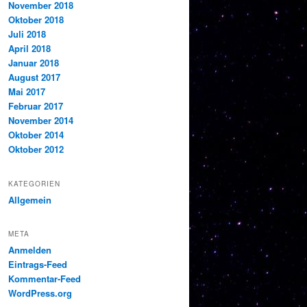
November 2018
Oktober 2018
Juli 2018
April 2018
Januar 2018
August 2017
Mai 2017
Februar 2017
November 2014
Oktober 2014
Oktober 2012
KATEGORIEN
Allgemein
META
Anmelden
Eintrags-Feed
Kommentar-Feed
WordPress.org