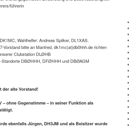
hrers/führerin
, DK1MC, Wahlhelfer: Andreas Spilker, DL1XAS.
7-Vorstand bitte an Manfred, dk1mc(at)db0hhh.de richten
n unserer Clubstation DLØHB
elais-Standorte DBØHHH, DFØHHH und DBØAGM
t der alte Vorstand!
 – ohne Gegenstimme – in seiner Funktion als
tätigt.
urde ebenfalls Jürgen, DH3JM und als Beisitzer wurde