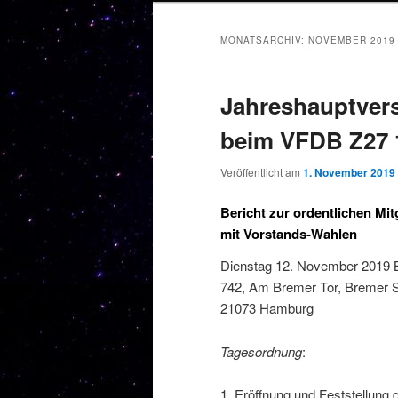
MONATSARCHIV:
NOVEMBER 2019
Jahreshauptver
beim VFDB Z27 1
Veröffentlicht am
1. November 2019
Bericht zur ordentlichen M
mit Vorstands-Wahlen
Dienstag 12. November 2019 B
742, Am Bremer Tor, Bremer S
21073 Hamburg
Tagesordnung
:
1. Eröffnung und Feststellung