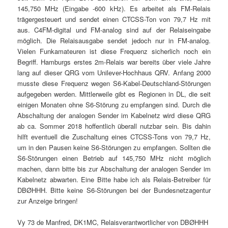
145,750 MHz (Eingabe -600 kHz). Es arbeitet als FM-Relais
trägergesteuert und sendet einen CTCSS-Ton von 79,7 Hz mit
aus. C4FM-digital und FM-analog sind auf der Relaiseingabe
möglich. Die Relaisausgabe sendet jedoch nur in FM-analog.
Vielen Funkamateuren ist diese Frequenz sicherlich noch ein
Begriff. Hamburgs erstes 2m-Relais war bereits über viele Jahre
lang auf dieser QRG vom Unilever-Hochhaus QRV. Anfang 2000
musste diese Frequenz wegen S6-Kabel-Deutschland-Störungen
aufgegeben werden. Mittlerweile gibt es Regionen in DL, die seit
einigen Monaten ohne S6-Störung zu empfangen sind. Durch die
Abschaltung der analogen Sender im Kabelnetz wird diese QRG
ab ca. Sommer 2018 hoffentlich überall nutzbar sein. Bis dahin
hilft eventuell die Zuschaltung eines CTCSS-Tons von 79,7 Hz,
um in den Pausen keine S6-Störungen zu empfangen. Sollten die
S6-Störungen einen Betrieb auf 145,750 MHz nicht möglich
machen, dann bitte bis zur Abschaltung der analogen Sender im
Kabelnetz abwarten. Eine Bitte habe ich als Relais-Betreiber für
DBØHHH. Bitte keine S6-Störungen bei der Bundesnetzagentur
zur Anzeige bringen!
Vy 73 de Manfred, DK1MC, Relaisverantwortlicher von DBØHHH