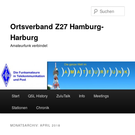
Zum
Zum
primären
sekundären
Such
Inhalt
Inhalt
springen
springen
Ortsverband Z27 Hamburg-
Harburg
Amateurfunk verbindet
Hauptmenü
Start
QSL History
ZuluTalk
Info
Meetings
Stationen
Chronik
MONATSARCHIV:
APRIL 2018