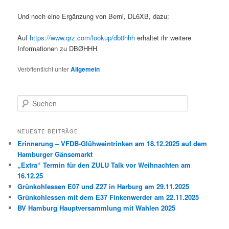
Und noch eine Ergänzung von Berni, DL6XB, dazu:
Auf
https://www.qrz.com/lookup/db0hhh
erhaltet ihr weitere
Informationen zu DBØHHH
Veröffentlicht unter
Allgemein
S
u
c
h
NEUESTE BEITRÄGE
e
Erinnerung – VFDB-Glühweintrinken am 18.12.2025 auf dem
n
Hamburger Gänsemarkt
„Extra“ Termin für den ZULU Talk vor Weihnachten am
16.12.25
Grünkohlessen E07 und Z27 in Harburg am 29.11.2025
Grünkohlessen mit dem E37 Finkenwerder am 22.11.2025
BV Hamburg Hauptversammlung mit Wahlen 2025