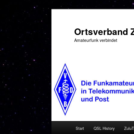
Zum
primären
Inhalt
Ortsverband 
springen
Amateurfunk verbindet
Hauptmenü
Start
QSL History
ZuluT