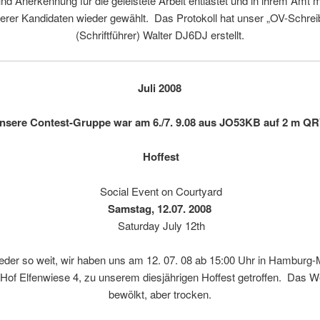
nd Anerkennung für die geleistete Arbeit entlastet und in ihrem Amt 
erer Kandidaten wieder gewählt. Das Protokoll hat unser „OV-Schrei
(Schriftführer) Walter DJ6DJ erstellt.
Juli 2008
nsere Contest-Gruppe war am 6./7. 9.08 aus JO53KB auf 2 m QR
Hoffest
Social Event on Courtyard
Samstag, 12.07.
2008
Saturday July 12th
eder so weit, wir haben uns am 12. 07. 08 ab 15:00 Uhr in Hamburg-
Hof Elfenwiese 4, zu unserem diesjährigen Hoffest getroffen. Das W
bewölkt, aber trocken.