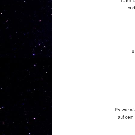
Dank u
and
U
Es war wi
auf dem 