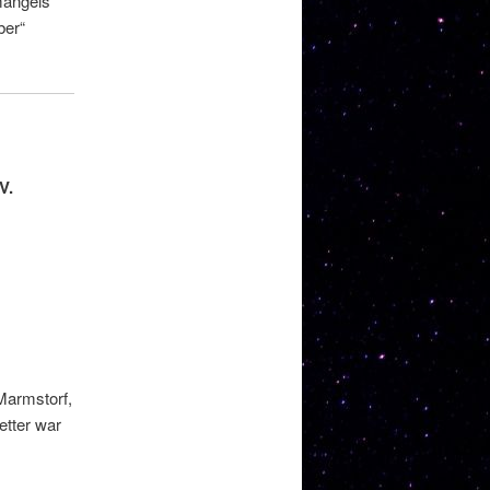
mangels
ber“
V.
Marmstorf,
etter war