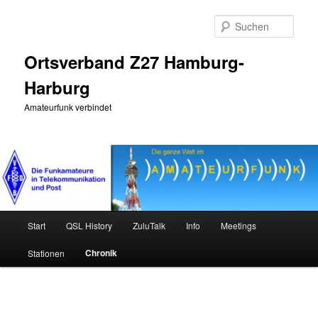
Zum
primären
Such
Inhalt
springen
Ortsverband Z27 Hamburg-
Harburg
Amateurfunk verbindet
Hauptmenü
Start
QSL History
ZuluTalk
Info
Meetings
Chronik
Stationen