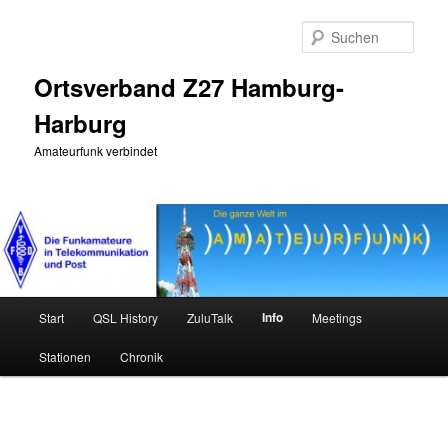
Zum
primären
Such
Inhalt
springen
Ortsverband Z27 Hamburg-
Harburg
Amateurfunk verbindet
Hauptmenü
Info
Start
QSL History
ZuluTalk
Meetings
Stationen
Chronik