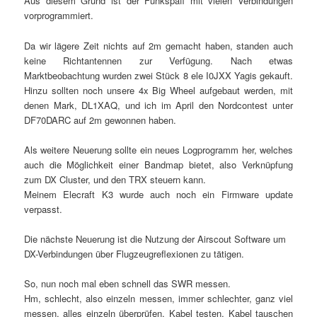
Aus diesem Grund ist der Funkspaﬂ mit vielen Verbindungen
vorprogrammiert.
Da wir lägere Zeit nichts auf 2m gemacht haben, standen auch
keine Richtantennen zur Verfügung. Nach etwas
Marktbeobachtung wurden zwei Stück 8 ele I0JXX Yagis gekauft.
Hinzu sollten noch unsere 4x Big Wheel aufgebaut werden, mit
denen Mark, DL1XAQ, und ich im April den Nordcontest unter
DF70DARC auf 2m gewonnen haben.
Als weitere Neuerung sollte ein neues Logprogramm her, welches
auch die Möglichkeit einer Bandmap bietet, also Verknüpfung
zum DX Cluster, und den TRX steuern kann.
Meinem Elecraft K3 wurde auch noch ein Firmware update
verpasst.
Die nächste Neuerung ist die Nutzung der Airscout Software um
DX-Verbindungen über Flugzeugreflexionen zu tätigen.
So, nun noch mal eben schnell das SWR messen.
Hm, schlecht, also einzeln messen, immer schlechter, ganz viel
messen, alles einzeln überprüfen, Kabel testen, Kabel tauschen