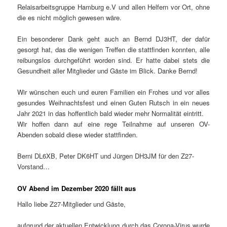
Relaisarbeitsgruppe Hamburg e.V und allen Helfern vor Ort, ohne
die es nicht möglich gewesen wäre.
Ein besonderer Dank geht auch an Bernd DJ3HT, der dafür
gesorgt hat, das die wenigen Treffen die stattfinden konnten, alle
reibungslos durchgeführt worden sind. Er hatte dabei stets die
Gesundheit aller Mitglieder und Gäste im Blick. Danke Bernd!
Wir wünschen euch und euren Familien ein Frohes und vor alles
gesundes Weihnachtsfest und einen Guten Rutsch in ein neues
Jahr 2021 in das hoffentlich bald wieder mehr Normalität eintritt.
Wir hoffen dann auf eine rege Teilnahme auf unseren OV-
Abenden sobald diese wieder stattfinden.
Berni DL6XB, Peter DK6HT und Jürgen DH3JM für den Z27-
Vorstand…
OV Abend im Dezember 2020 fällt aus
Hallo liebe Z27-Mitglieder und Gäste,
aufgrund der aktuellen Entwicklung durch das Corona-Virus wurde