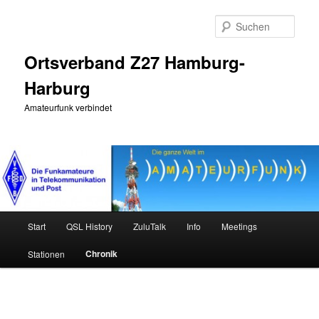
Zum
primären
Such
Inhalt
springen
Ortsverband Z27 Hamburg-
Harburg
Amateurfunk verbindet
Hauptmenü
Start
QSL History
ZuluTalk
Info
Meetings
Chronik
Stationen