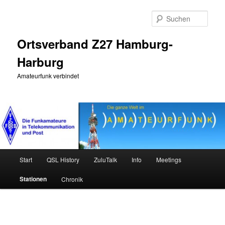
Zum
primären
Such
Inhalt
springen
Ortsverband Z27 Hamburg-
Harburg
Amateurfunk verbindet
Hauptmenü
Start
QSL History
ZuluTalk
Info
Meetings
Stationen
Chronik