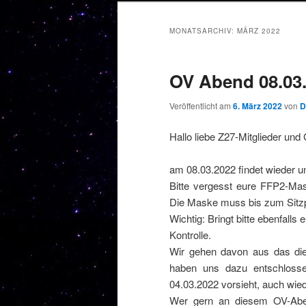
MONATSARCHIV:
MÄRZ 2022
OV Abend 08.03
Veröffentlicht am
6. März 2022
von
D
Hallo liebe Z27-Mitglieder und
am 08.03.2022 findet wieder u
Bitte vergesst eure FFP2-Mas
Die Maske muss bis zum Sitz
Wichtig: Bringt bitte ebenfall
Kontrolle.
Wir gehen davon aus das die
haben uns dazu entschloss
04.03.2022 vorsieht, auch wi
Wer gern an diesem OV-Aben