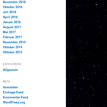
November 2018
Oktober 2018
Juli 2018
April 2018
Januar 2018
August 2017
Mai 2017
Februar 2017
November 2014
Oktober 2014
Oktober 2012
KATEGORIEN
Allgemein
META
Anmelden
Eintrags-Feed
Kommentar-Feed
WordPress.org