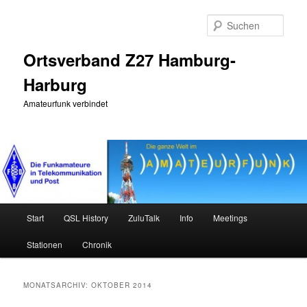
Zum
Zum
primären
sekundären
Such
Inhalt
Inhalt
springen
springen
Ortsverband Z27 Hamburg-
Harburg
Amateurfunk verbindet
Hauptmenü
Start
QSL History
ZuluTalk
Info
Meetings
Stationen
Chronik
MONATSARCHIV:
OKTOBER 2014