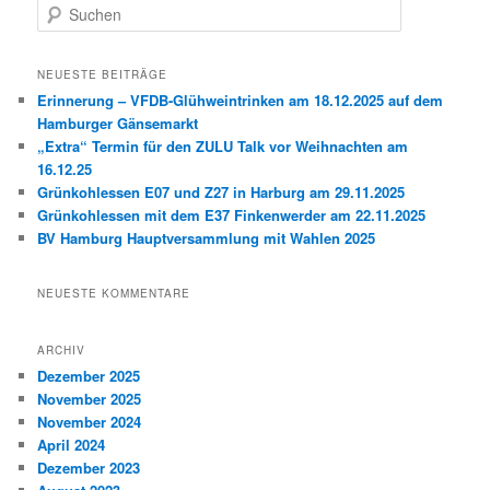
S
u
c
h
NEUESTE BEITRÄGE
e
Erinnerung – VFDB-Glühweintrinken am 18.12.2025 auf dem
n
Hamburger Gänsemarkt
„Extra“ Termin für den ZULU Talk vor Weihnachten am
16.12.25
Grünkohlessen E07 und Z27 in Harburg am 29.11.2025
Grünkohlessen mit dem E37 Finkenwerder am 22.11.2025
BV Hamburg Hauptversammlung mit Wahlen 2025
NEUESTE KOMMENTARE
ARCHIV
Dezember 2025
November 2025
November 2024
April 2024
Dezember 2023