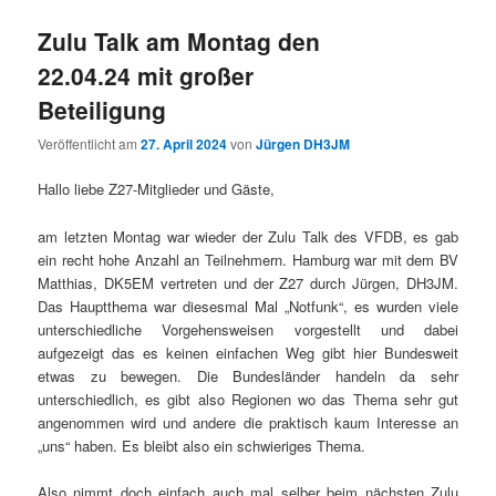
Zulu Talk am Montag den
22.04.24 mit großer
Beteiligung
Veröffentlicht am
27. April 2024
von
Jürgen DH3JM
Hallo liebe Z27-Mitglieder und Gäste,
am letzten Montag war wieder der Zulu Talk des VFDB, es gab
ein recht hohe Anzahl an Teilnehmern. Hamburg war mit dem BV
Matthias, DK5EM vertreten und der Z27 durch Jürgen, DH3JM.
Das Hauptthema war diesesmal Mal „Notfunk“, es wurden viele
unterschiedliche Vorgehensweisen vorgestellt und dabei
aufgezeigt das es keinen einfachen Weg gibt hier Bundesweit
etwas zu bewegen. Die Bundesländer handeln da sehr
unterschiedlich, es gibt also Regionen wo das Thema sehr gut
angenommen wird und andere die praktisch kaum Interesse an
„uns“ haben. Es bleibt also ein schwieriges Thema.
Also nimmt doch einfach auch mal selber beim nächsten Zulu