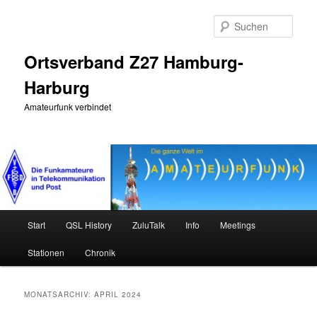
Zum
Zum
primären
sekundären
Such
Inhalt
Inhalt
springen
springen
Ortsverband Z27 Hamburg-
Harburg
Amateurfunk verbindet
Hauptmenü
Start
QSL History
ZuluTalk
Info
Meetings
Stationen
Chronik
MONATSARCHIV:
APRIL 2024