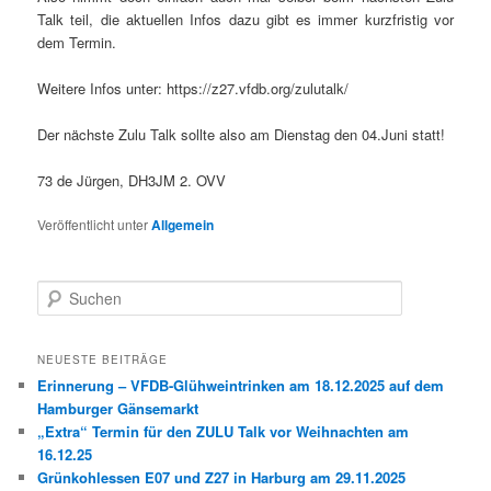
Talk teil, die aktuellen Infos dazu gibt es immer kurzfristig vor
dem Termin.
Weitere Infos unter: https://z27.vfdb.org/zulutalk/
Der nächste Zulu Talk sollte also am Dienstag den 04.Juni statt!
73 de Jürgen, DH3JM 2. OVV
Veröffentlicht unter
Allgemein
S
u
c
h
NEUESTE BEITRÄGE
e
Erinnerung – VFDB-Glühweintrinken am 18.12.2025 auf dem
n
Hamburger Gänsemarkt
„Extra“ Termin für den ZULU Talk vor Weihnachten am
16.12.25
Grünkohlessen E07 und Z27 in Harburg am 29.11.2025