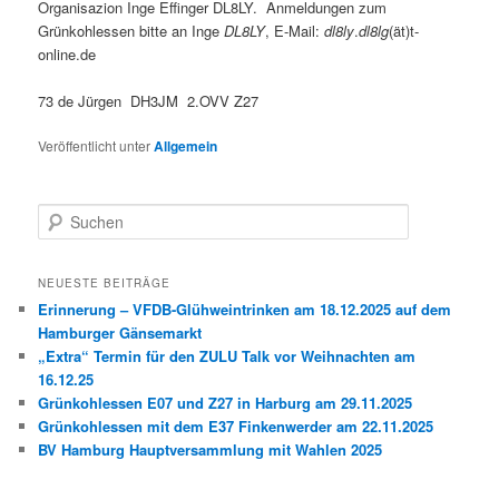
Organisazion Inge Effinger DL8LY.
Anmeldungen zum
Grünkohlessen bitte an Inge
DL8LY
, E-Mail:
dl8ly
.
dl8lg
(
ät)t-
online.de
73 de Jürgen DH3JM 2.OVV Z27
Veröffentlicht unter
Allgemein
S
u
c
h
NEUESTE BEITRÄGE
e
Erinnerung – VFDB-Glühweintrinken am 18.12.2025 auf dem
n
Hamburger Gänsemarkt
„Extra“ Termin für den ZULU Talk vor Weihnachten am
16.12.25
Grünkohlessen E07 und Z27 in Harburg am 29.11.2025
Grünkohlessen mit dem E37 Finkenwerder am 22.11.2025
BV Hamburg Hauptversammlung mit Wahlen 2025