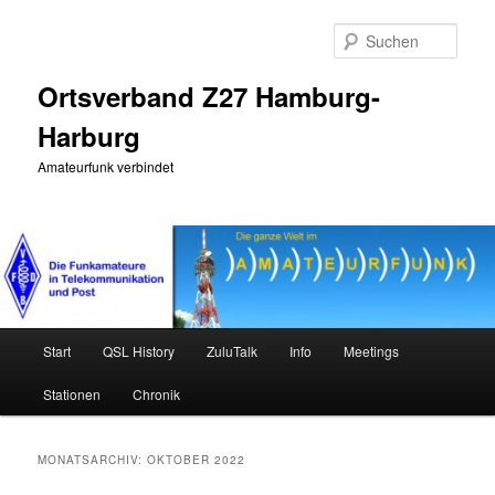
Zum
Zum
primären
sekundären
Such
Inhalt
Inhalt
springen
springen
Ortsverband Z27 Hamburg-
Harburg
Amateurfunk verbindet
Hauptmenü
Start
QSL History
ZuluTalk
Info
Meetings
Stationen
Chronik
MONATSARCHIV:
OKTOBER 2022