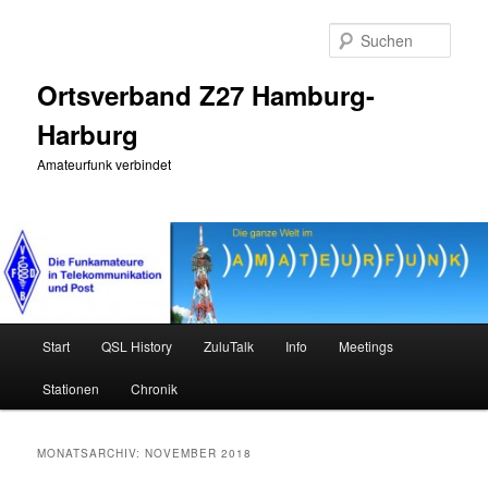
Zum
Zum
primären
sekundären
Such
Inhalt
Inhalt
springen
springen
Ortsverband Z27 Hamburg-
Harburg
Amateurfunk verbindet
Hauptmenü
Start
QSL History
ZuluTalk
Info
Meetings
Stationen
Chronik
MONATSARCHIV:
NOVEMBER 2018