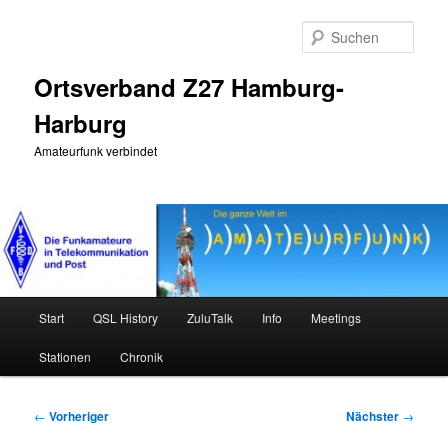
Zum
primären
Such
Inhalt
springen
Ortsverband Z27 Hamburg-
Harburg
Amateurfunk verbindet
Hauptmenü
Start
QSL History
ZuluTalk
Info
Meetings
Stationen
Chronik
Beitragsnavigation
←
Vorheriger
Nächster
→