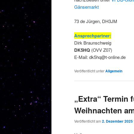
Gänsemarkt
73 de Jürgen, DH3JM
Ansprechpartner:
Dirk Braunschweig
DK5HQ
(OVV Z07)
E-Mail: dk5hq@t-online.de
Veröffentlicht unter
Allgemein
„Extra“ Termin 
Weihnachten am
Veröffentlicht am
2. Dezember 2025