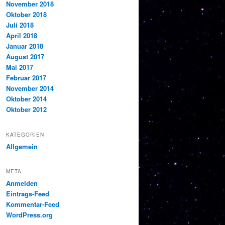
November 2018
Oktober 2018
Juli 2018
April 2018
Januar 2018
August 2017
Mai 2017
Februar 2017
November 2014
Oktober 2014
Oktober 2012
KATEGORIEN
Allgemein
META
Anmelden
Eintrags-Feed
Kommentar-Feed
WordPress.org